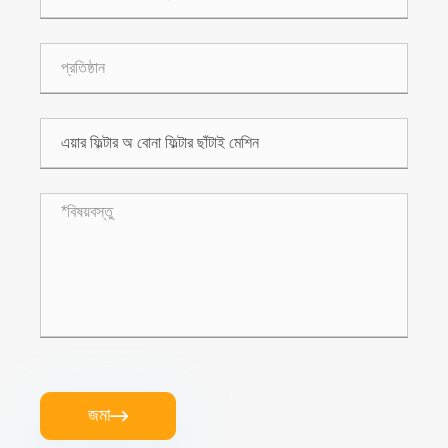
জমা
