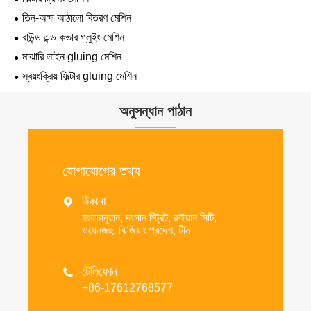
তিন-অক্ষ আঠালো বিতরণ মেশিন
রাউন্ড এন্ড কভার গ্লুইং মেশিন
মাঝারি লাইন gluing মেশিন
স্বয়ংক্রিয় ফিল্টার gluing মেশিন
অনুসন্ধান পাঠান
যোগাযোগের তথ্য
ঠিকানা

হংকচানুয়ান, দংসান স্ট্রিট, রুইয়ান সিটি,
ওয়েনজহু, ঝিজিয়াং প্রদেশ, চীন
টেলিফোন

+86-17612768577