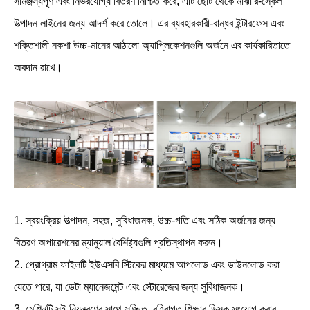
সামঞ্জস্যপূর্ণ এবং নির্ভরযোগ্য বিতরণ নিশ্চিত করে, এটি ছোট থেকে মাঝারি-স্কেল
উত্পাদন লাইনের জন্য আদর্শ করে তোলে। এর ব্যবহারকারী-বান্ধব ইন্টারফেস এবং
শক্তিশালী নকশা উচ্চ-মানের আঠালো অ্যাপ্লিকেশনগুলি অর্জনে এর কার্যকারিতাতে
অবদান রাখে।
1. স্বয়ংক্রিয় উত্পাদন, সহজ, সুবিধাজনক, উচ্চ-গতি এবং সঠিক অর্জনের জন্য
বিতরণ অপারেশনের ম্যানুয়াল বৈশিষ্ট্যগুলি প্রতিস্থাপন করুন।
2. প্রোগ্রাম ফাইলটি ইউএসবি স্টিকের মাধ্যমে আপলোড এবং ডাউনলোড করা
যেতে পারে, যা ডেটা ম্যানেজমেন্ট এবং স্টোরেজের জন্য সুবিধাজনক।
3. মেশিনটি সুই নিয়ন্ত্রণের সাথে সজ্জিত, বহিরাগত শিক্ষার ডিস্ক সংযোগ করার