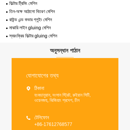
ফিল্টার ট্রিমিং মেশিন
তিন-অক্ষ আঠালো বিতরণ মেশিন
রাউন্ড এন্ড কভার গ্লুইং মেশিন
মাঝারি লাইন gluing মেশিন
স্বয়ংক্রিয় ফিল্টার gluing মেশিন
অনুসন্ধান পাঠান
যোগাযোগের তথ্য
ঠিকানা

হংকচানুয়ান, দংসান স্ট্রিট, রুইয়ান সিটি,
ওয়েনজহু, ঝিজিয়াং প্রদেশ, চীন
টেলিফোন

+86-17612768577