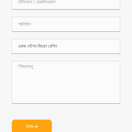
জমা
