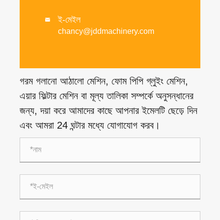
ই-মেইল

chancy@jddmachinery.com
গরম গলানো আঠালো মেশিন, ফোম পিপি গ্লুইং মেশিন,
এয়ার ফিল্টার মেশিন বা মূল্য তালিকা সম্পর্কে অনুসন্ধানের
জন্য, দয়া করে আমাদের কাছে আপনার ইমেলটি ছেড়ে দিন
এবং আমরা 24 ঘন্টার মধ্যে যোগাযোগ করব।