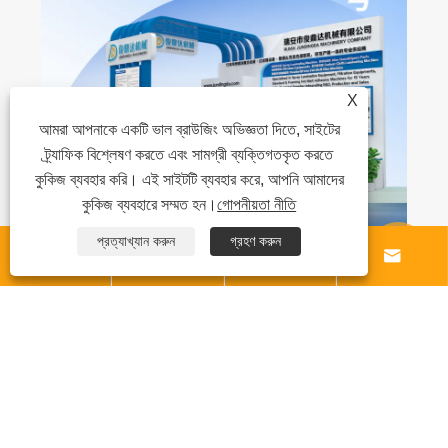
X
আমরা আপনাকে একটি ভাল ব্রাউজিং অভিজ্ঞতা দিতে, সাইটের
ট্র্যাফিক বিশ্লেষণ করতে এবং সামগ্রী ব্যক্তিগতকৃত করতে
কুকিজ ব্যবহার করি। এই সাইটটি ব্যবহার করে, আপনি আমাদের
কুকিজ ব্যবহারে সম্মত হন।
গোপনীয়তা নীতি
প্রত্যাখ্যান করুন
গ্রহণ করুন





