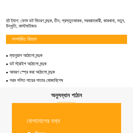
হট ট্যাগ: ফোম ডট বিতরণ বন্দুক, চীন, প্রস্তুতকারক, সরবরাহকারী, কারখানা, নতুন,
উদ্ধৃতি, কাস্টমাইজড
সম্পর্কিত বিভাগ
ম্যানুয়াল আঠালো বন্দুক
ডট স্ট্রাইপ আঠালো বন্দুক
আবরণ স্প্রে করা আঠালো বন্দুক
গরম গলিত পায়ের পাতার মোজাবিশেষ
অনুসন্ধান পাঠান
যোগাযোগের তথ্য