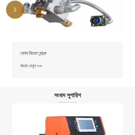


ফোম বিতরণ বন্দুক
আরো দেখুন >>
সংবাদ সুপারিশ