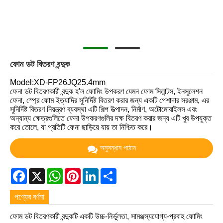
ফোম ডট বিতরণ বন্দুক
Model:XD-FP26JQ25.4mm
ফেনা ডট বিতরণকারী বন্দুক হ'ল ফোমিং উপকরণ যেমন ফোম সিলান্টস, ইনসুলেশন
ফেনা, স্প্রে ফোম ইত্যাদির সুনির্দিষ্ট বিতরণ করার জন্য একটি পেশাদার সরঞ্জাম, এর
সুনির্দিষ্ট বিতরণ নিয়ন্ত্রণ ব্যবস্থা এটি শিল্প উত্পাদন, নির্মাণ, অটোমোবাইলস এবং
অন্যান্য ক্ষেত্রগুলিতে ফেনা উপকরণগুলির দক্ষ বিতরণ করার জন্য এটি খুব উপযুক্ত
করে তোলে, যা প্রতিটি ফেনা ছাড়িয়ে যায় তা নিশ্চিত করে।
অনুসন্ধান পাঠান
Facebook
X
WhatsApp
Pinterest
LinkedIn
Share
পণ্যের বর্ণনা
ফোম ডট বিতরণকারী বন্দুকটি একটি উচ্চ-নির্ভুলতা, সামঞ্জস্যযোগ্য-প্রবাহ ফোমিং