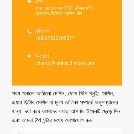
ঠিকানা

হংকচানুয়ান, দংসান স্ট্রিট, রুইয়ান সিটি,
ওয়েনজহু, ঝিজিয়াং প্রদেশ, চীন
টেলিফোন

+86-17612768577
ই-মেইল

chancy@jddmachinery.com
গরম গলানো আঠালো মেশিন, ফোম পিপি গ্লুইং মেশিন,
এয়ার ফিল্টার মেশিন বা মূল্য তালিকা সম্পর্কে অনুসন্ধানের
জন্য, দয়া করে আমাদের কাছে আপনার ইমেলটি ছেড়ে দিন
এবং আমরা 24 ঘন্টার মধ্যে যোগাযোগ করব।