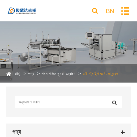
BN
বাড়ি
পণ্য
গরম গলিত খুচরা যন্ত্রাংশ
ডট স্ট্রাইপ আঠালো বন্দুক
পণ্য