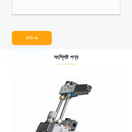
জমা

সংশ্লিষ্ট পণ্য