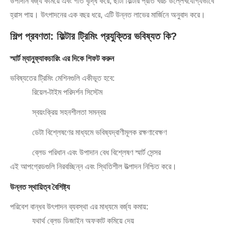
উপাদান বর্জ্য কমিয়ে এবং গতি বৃদ্ধি করে, ছাঁটা ফিল্টার প্রতি খরচ উল্লেখযোগ্যভাবে
হ্রাস পায়। উৎপাদনের এক বছর ধরে, এটি উন্নত লাভের মার্জিনে অনুবাদ করে।
শিল্প প্রবণতা: ফিল্টার ট্রিমিং প্রযুক্তির ভবিষ্যত কি?
স্মার্ট ম্যানুফ্যাকচারিং এর দিকে শিফট করুন
ভবিষ্যতের ট্রিমিং মেশিনগুলি একীভূত হবে:
রিয়েল-টাইম পরিদর্শন সিস্টেম
স্বয়ংক্রিয় সহনশীলতা সমন্বয়
ডেটা বিশ্লেষণের মাধ্যমে ভবিষ্যদ্বাণীমূলক রক্ষণাবেক্ষণ
ব্লেড পরিধান এবং উপাদান বেধ বিশ্লেষণ স্মার্ট সেন্সর
এই আপগ্রেডগুলি নিরবচ্ছিন্ন এবং স্থিতিশীল উত্পাদন নিশ্চিত করে।
উন্নত স্থায়িত্ব বৈশিষ্ট্য
পরিবেশ বান্ধব উৎপাদন ব্যবস্থা এর মাধ্যমে বর্জ্য কমায়:
যথার্থ ব্লেড ডিজাইন অফকাট কমিয়ে দেয়