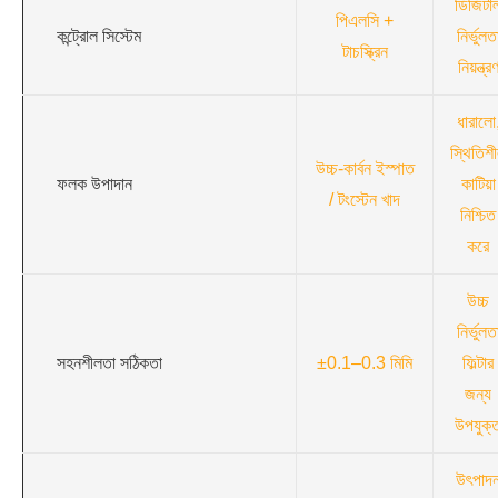
ডিজিটা
পিএলসি +
কন্ট্রোল সিস্টেম
নির্ভুলত
টাচস্ক্রিন
নিয়ন্ত্র
ধারালো
স্থিতিশ
উচ্চ-কার্বন ইস্পাত
ফলক উপাদান
কাটিয়া
/ টংস্টেন খাদ
নিশ্চিত
করে
উচ্চ
নির্ভুলত
সহনশীলতা সঠিকতা
±0.1–0.3 মিমি
ফিল্টার
জন্য
উপযুক্
উৎপাদ