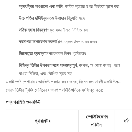
স্বয়ংক্রিয় খাওয়ানো এবং কাটা
, কায়িক শ্রমের উপর নির্ভরতা হ্রাস করা
উচ্চ গতির ছাঁটাই
ন্যূনতম উপাদান বিচ্যুতি সঙ্গে
সঠিক ব্যাস নিয়ন্ত্রণ
শক্ত সহনশীলতা নিশ্চিত করা
ক্রমাগত অপারেশন ক্ষমতা
শিল্প-স্কেল উৎপাদনের জন্য
নিরাপত্তা ব্যবস্থা
অপারেশনাল বিপদ প্রতিরোধ
বিভিন্ন ফিল্টার উপকরণ সঙ্গে সামঞ্জস্যপূর্ণ
, কাগজ, অ বোনা কাপড়, গলে
যাওয়া মিডিয়া, এবং যৌগিক স্তর সহ
একটি স্পষ্ট পেশাদার ওভারভিউ প্রদান করার জন্য, নিম্নোক্ত সারণী একটি উচ্চ-
গ্রেড ফিল্টার ট্রিমিং মেশিনের সাধারণ পরামিতিগুলিকে সংক্ষিপ্ত করে:
পণ্য পরামিতি ওভারভিউ
স্পেসিফিকেশন
প্যারামিটার
বর্ণনা
পরিসীমা