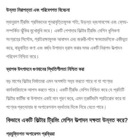
উন্নত নিরাপত্তা এবং পরিবেশগত বিবেচনা
ম্যানুয়াল ট্রিমিং শ্রমিকদের পুনরাবৃত্তিমূলক গতি, উড়ন্ত ধ্বংসাবশেষ এবং ব্লেড-
সম্পর্কিত ঝুঁকির মুখোমুখি করে। একটি পেশাদার ফিল্টার ট্রিমিং মেশিন ধূলিকণা
সংগ্রহের সিস্টেম, প্রতিরক্ষামূলক আবাসন এবং জরুরী-স্টপ ক্ষমতাগুলিকে একীভূত
করে, বায়ুবাহিত কণা এবং বর্জ্য উপাদান হ্রাস করার সময় একটি নিরাপদ উত্পাদন
পরিবেশ নিশ্চিত করে।
ব্যাপক উৎপাদনে গুণমানের স্থিতিশীলতা নিশ্চিত করা
বড় মাপের ফিল্টার নির্মাতারা এমন অসঙ্গতি সহ্য করতে পারে না যা পণ্যের
কার্যকারিতাকে আপস করতে পারে। একটি ট্রিমিং মেশিন নিশ্চিত করে যে প্রতিটি
ফিল্টার কার্টিজ বা উপাদান একই মান পূরণ করে, এমন ত্রুটিগুলি প্রতিরোধ করে যা
পণ্যের প্রত্যাহার বা অপারেশনাল ব্যর্থতার দিকে নিয়ে যেতে পারে।
কিভাবে একটি ফিল্টার ট্রিমিং মেশিন উত্পাদন দক্ষতা উন্নত করে?
প্রযুক্তিগত অপারেশন প্রক্রিয়া