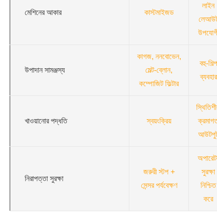
লাইন
মেশিনের আকার
কাস্টমাইজড
লেআউ
উপযোগ
কাগজ, ননবোভেন,
বহু-শিল্
উপাদান সামঞ্জস্য
মেল্ট-ব্লোন,
ব্যবহার
কম্পোজিট ফিল্টার
স্থিতিশ
খাওয়ানোর পদ্ধতি
স্বয়ংক্রিয়
ক্রমাগ
আউটপু
অপারেট
জরুরী স্টপ +
সুরক্ষা
নিরাপত্তা সুরক্ষা
সেন্সর পর্যবেক্ষণ
নিশ্চিত
করে