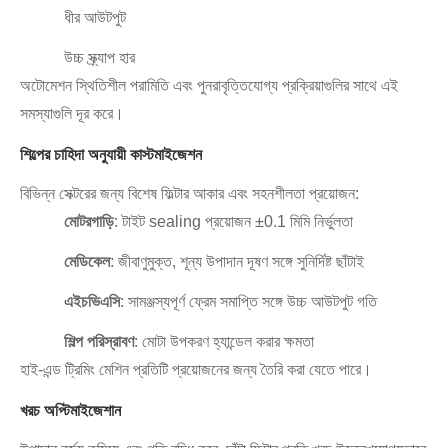
ধীর আউটপুট
উচ্চ স্ক্র্যাপ হার
অটোমেশন স্থিতিশীল পরামিতি এবং পুনরাবৃত্তিযোগ্য প্রক্রিয়াগুলির সাথে এই
সমস্যাগুলি দূর করে।
শিল্পের চাহিদা অনুযায়ী কাস্টমাইজেশন
বিভিন্ন সেক্টরের জন্য বিশেষ ফিল্টার আকার এবং সহনশীলতা প্রয়োজন:
মোটরগাড়ি
: টাইট sealing প্রয়োজন ±0.1 মিমি নির্ভুলতা
মেডিকেল
: জীবাণুমুক্ত, শূন্য উপাদান দূষণ সঙ্গে সুনির্দিষ্ট ছাঁটাই
এইচভিএসি
: সামঞ্জস্যপূর্ণ ফ্রেম সমাপ্তি সঙ্গে উচ্চ আউটপুট গতি
শিল্প পরিস্রাবণ
: মোটা উপকরণ হ্যান্ডেল করার ক্ষমতা
হাই-এন্ড ট্রিমিং মেশিন প্রতিটি প্রয়োজনের জন্য তৈরি করা যেতে পারে।
খরচ অপ্টিমাইজেশান