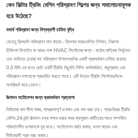
কেন ফিল্টার ট্রিমিং মেশিন পরিস্রাবণ শিল্পের জন্য সমালোচনামূলক
হয়ে উঠেছে?
যথার্থ পরিস্রাবণ জন্য বিশ্বব্যাপী চাহিদা বৃদ্ধি
যেহেতু শিল্পগুলি পরিস্রাবণ মান বাড়ায় - ক্লিনার স্বয়ংচালিত নির্গমন, নিরাপদ
চিকিৎসা ডিভাইস বা আরও দক্ষ HVAC সিস্টেমের জন্য - কঠোর মাত্রিক নির্ভুলতা
এবং অভিন্ন চেহারা সহ পরিস্রাবণ উপাদানগুলির একটি ক্রমবর্ধমান চাহিদা রয়েছে৷
0.3 মিমি এর মতো ছোট একটি ট্রিমিং বিচ্যুতি সিলিং কার্যকারিতা, বায়ুপ্রবাহ এবং
পরিস্রাবণ দক্ষতাকে প্রভাবিত করতে পারে। এটি উন্নত ট্রিমিং সিস্টেমগুলিকে
অপরিহার্য করে তোলে।
উত্পাদন অটোমেশন জন্য ক্রমবর্ধমান প্রত্যাশা
নির্মাতারা কম সীসা সময়, সামঞ্জস্যপূর্ণ গুণমান এবং কম খরচ চায়। স্বয়ংক্রিয় ট্রিমিং
মেশিন 24-ঘন্টা উত্পাদন চক্র সক্ষম করার সময় ম্যানুয়াল কাটিংয়ের সাথে সম্পর্কিত
পরিবর্তনশীল গুণমানকে দূর করে। অটোমেশন বর্জ্য কমায়, ফলন বাড়ায় এবং
দীর্ঘমেয়াদী শ্রম খরচ কমায়।