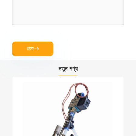
জমা

নতুন পণ্য
এয়ার ফিল্টার পেপার ফোল্ডিং মেশিন
আরো দেখুন >>