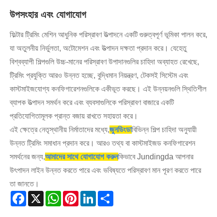
উপসংহার এবং যোগাযোগ
ফিল্টার ট্রিমিং মেশিন আধুনিক পরিস্রাবণ উত্পাদনে একটি গুরুত্বপূর্ণ ভূমিকা পালন করে,
যা অতুলনীয় নির্ভুলতা, অটোমেশন এবং উত্পাদন দক্ষতা প্রদান করে। যেহেতু
বিশ্বব্যাপী শিল্পগুলি উচ্চ-মানের পরিস্রাবণ উপাদানগুলির চাহিদা অব্যাহত রেখেছে,
ট্রিমিং প্রযুক্তি আরও উন্নত হচ্ছে, বুদ্ধিমান নিয়ন্ত্রণ, টেকসই সিস্টেম এবং
কাস্টমাইজযোগ্য কনফিগারেশনগুলিকে একীভূত করছে। এই উন্নয়নগুলি স্থিতিশীল
ব্যাপক উত্পাদন সমর্থন করে এবং ব্যবসাগুলিকে পরিস্রাবণ বাজারে একটি
প্রতিযোগিতামূলক প্রান্ত বজায় রাখতে সহায়তা করে।
এই ক্ষেত্রে নেতৃস্থানীয় নির্মাতাদের মধ্যে,
জুনডিংডা
বিভিন্ন শিল্প চাহিদা অনুযায়ী
উন্নত ট্রিমিং সমাধান প্রদান করে। আরও তথ্য বা কাস্টমাইজড কনফিগারেশন
সমর্থনের জন্য,
আমাদের সাথে যোগাযোগ করুন
কিভাবে Jundingda আপনার
উৎপাদন লাইন উন্নত করতে পারে এবং ভবিষ্যতে পরিস্রাবণ মান পূরণ করতে পারে
তা জানতে।
Facebook
X
WhatsApp
Pinterest
LinkedIn
Share