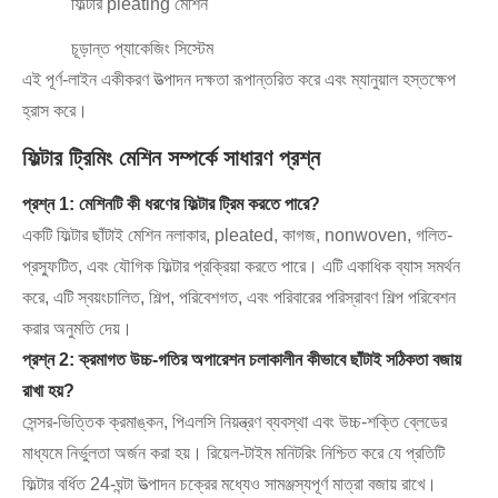
ফিল্টার pleating মেশিন
চূড়ান্ত প্যাকেজিং সিস্টেম
এই পূর্ণ-লাইন একীকরণ উত্পাদন দক্ষতা রূপান্তরিত করে এবং ম্যানুয়াল হস্তক্ষেপ
হ্রাস করে।
ফিল্টার ট্রিমিং মেশিন সম্পর্কে সাধারণ প্রশ্ন
প্রশ্ন 1: মেশিনটি কী ধরণের ফিল্টার ট্রিম করতে পারে?
একটি ফিল্টার ছাঁটাই মেশিন নলাকার, pleated, কাগজ, nonwoven, গলিত-
প্রস্ফুটিত, এবং যৌগিক ফিল্টার প্রক্রিয়া করতে পারে। এটি একাধিক ব্যাস সমর্থন
করে, এটি স্বয়ংচালিত, শিল্প, পরিবেশগত, এবং পরিবারের পরিস্রাবণ শিল্প পরিবেশন
করার অনুমতি দেয়।
প্রশ্ন 2: ক্রমাগত উচ্চ-গতির অপারেশন চলাকালীন কীভাবে ছাঁটাই সঠিকতা বজায়
রাখা হয়?
সেন্সর-ভিত্তিক ক্রমাঙ্কন, পিএলসি নিয়ন্ত্রণ ব্যবস্থা এবং উচ্চ-শক্তি ব্লেডের
মাধ্যমে নির্ভুলতা অর্জন করা হয়। রিয়েল-টাইম মনিটরিং নিশ্চিত করে যে প্রতিটি
ফিল্টার বর্ধিত 24-ঘন্টা উত্পাদন চক্রের মধ্যেও সামঞ্জস্যপূর্ণ মাত্রা বজায় রাখে।