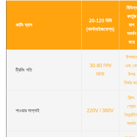
বিভিন্ন
কার্তুজ
20-120 মিমি
কাটিং ব্যাস
মাপ
(কাস্টমাইজযোগ্য)
সমর্থন
করে
উপাদা
30-80 পিসি/
এবং বে
ট্রিমিং গতি
মিনিট
উপর
নির্ভর ক
শিল্প-
গ্রেড
পাওয়ার সাপ্লাই
220V / 380V
বৈদ্যুতি
সমর্থন