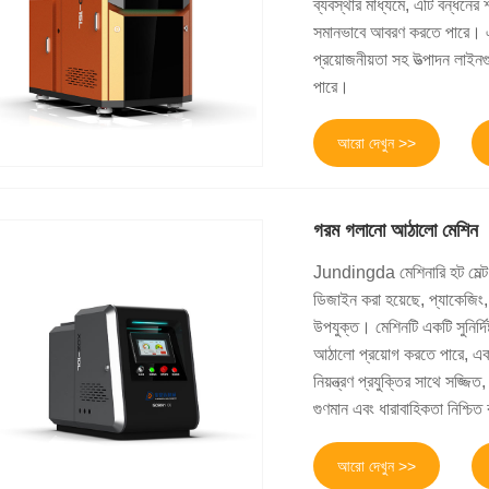
ব্যবস্থার মাধ্যমে, এটি বন্ধনের
সমানভাবে আবরণ করতে পারে। এর দক্
প্রয়োজনীয়তা সহ উত্পাদন লাইন
পারে।
আরো দেখুন >>
গরম গলানো আঠালো মেশিন
Jundingda মেশিনারি হট মেল্ট 
ডিজাইন করা হয়েছে, প্যাকেজিং,
উপযুক্ত। মেশিনটি একটি সুনির্দি
আঠালো প্রয়োগ করতে পারে, একটি 
নিয়ন্ত্রণ প্রযুক্তির সাথে সজ্
গুণমান এবং ধারাবাহিকতা নিশ্চি
আরো দেখুন >>