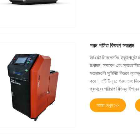
গরম গলিত বিতরণ সরঞ্জাম
হট মেল্ট ডিসপেনসিং ইকুইপমেন্ট
উত্পাদন, সমাবেশ এবং স্বয়ংচালি
সরঞ্জামগুলি সুনির্দিষ্ট বিতরণ 
করে। এটি উন্নত গরম এবং নিয়ন্
প্রভাবের পরিমাণ বিভিন্ন উত্পাদন
আরো দেখুন >>