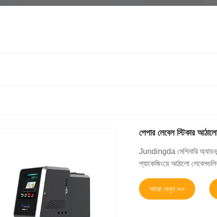
পেপার লেবেল স্টিকার আঠাল
Jundingda মেশিনারি অ্যাডভান্
প্যাকেজিংয়ে আঠালো লেবেলগুলি
আরো দেখুন >>