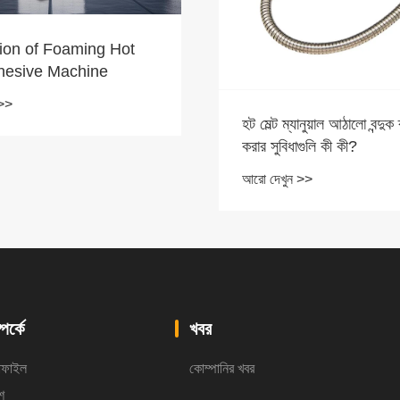
ানুয়াল আঠালো বন্দুক ব্যবহার
কিভাবে একটি গরম গলিত আঠালো 
গুলি কী কী?
কাজ করে?
 >>
আরো দেখুন >>
পর্কে
খবর
রোফাইল
কোম্পানির খবর
শ