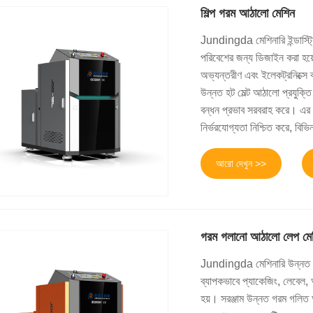
শিল্প গরম আঠালো মেশিন
Jundingda মেশিনারি ইন্ডাস্ট্র
পরিবেশের জন্য ডিজাইন করা হয়ে
অভ্যন্তরীণ এবং ইলেকট্রনিক্সে 
উন্নত হট মেল্ট আঠালো প্রযুক্তি
বন্ধন প্রভাব সরবরাহ করে। এর টে
নির্ভরযোগ্যতা নিশ্চিত করে, বিভ
আরো দেখুন >>
গরম গলানো আঠালো লেপ মে
Jundingda মেশিনারি উন্নত হ
ব্যাপকভাবে প্যাকেজিং, লেবেল, অ
হয়। সরঞ্জাম উন্নত গরম গলিত আঠা