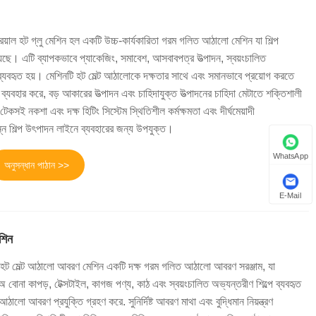
িয়াল হট গ্লু মেশিন হল একটি উচ্চ-কার্যকারিতা গরম গলিত আঠালো মেশিন যা শিল্প
ছে। এটি ব্যাপকভাবে প্যাকেজিং, সমাবেশ, আসবাবপত্র উত্পাদন, স্বয়ংচালিত
ব্যবহৃত হয়। মেশিনটি হট মেল্ট আঠালোকে দক্ষতার সাথে এবং সমানভাবে প্রয়োগ করতে
 ব্যবহার করে, বড় আকারের উত্পাদন এবং চাহিদাযুক্ত উত্পাদনের চাহিদা মেটাতে শক্তিশালী
কসই নকশা এবং দক্ষ হিটিং সিস্টেম স্থিতিশীল কর্মক্ষমতা এবং দীর্ঘমেয়াদী
িন্ন শিল্প উৎপাদন লাইনে ব্যবহারের জন্য উপযুক্ত।
WhatsApp
অনুসন্ধান পাঠান >>
E-Mail
শিন
ট মেল্ট আঠালো আবরণ মেশিন একটি দক্ষ গরম গলিত আঠালো আবরণ সরঞ্জাম, যা
 বোনা কাপড়, টেক্সটাইল, কাগজ পণ্য, কাঠ এবং স্বয়ংচালিত অভ্যন্তরীণ শিল্পে ব্যবহৃত
লো আবরণ প্রযুক্তি গ্রহণ করে. সুনির্দিষ্ট আবরণ মাথা এবং বুদ্ধিমান নিয়ন্ত্রণ