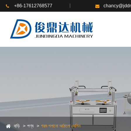
+86-17612768577
chancy@jddm
বাড়ি
পণ্য
গরম গলানো আঠালো মেশিন