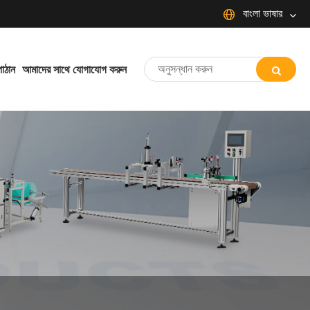
বাংলা ভাষার
English
Español
Português
াঠান
আমাদের সাথে যোগাযোগ করুন
Français
Deutsch
日本語
Italiano
Nederlands
ภาษาไทย
Svenska
magyar
한국어
বাংলা ভাষার
Dansk
Suomi
Pilipino
Türkçe
Gaeilge
Indonesia
Norsk‎
تمل
ελληνικά
український
Javanese