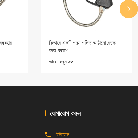

বন্দুক
জার্মানিতে ফিলটেক 2024
আরো দেখুন >>
যোগাযোগ করুন
টেলিফোন: