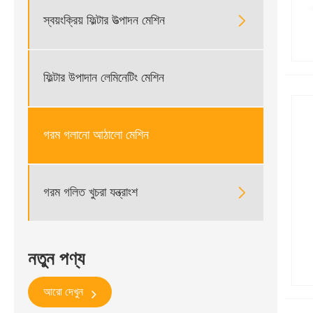

স্বয়ংক্রিয় ফিল্টার উত্পাদন মেশিন
ফিল্টার উপাদান লেমিনেটিং মেশিন
গরম গলানো আঠালো মেশিন

গরম গলিত খুচরা যন্ত্রাংশ
নতুন পণ্য
আরো দেখুন