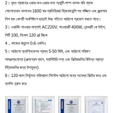
2। বৃহত প্রবাহের এয়ার-অন-এয়ার-অফ অ্যান্টি-পাম্প ভালভ বডি ম্যাক
সোলোনয়েড ভালভের 1600 বার প্রতিক্রিয়া ফ্রিকোয়েন্সি সহ সজ্জিত এবং স্ক্র্যাপার
লিপ হুক কোণটি অবশিষ্টাংশ ছাড়াই উচ্চ গতিতে আঠালো প্রয়োগ করতে পারে।
3। ওয়ার্কিং পাওয়ার সাপ্লাই AC220V, পাওয়ারটি 400W, সেন্সরটি কে টাইপ,
পিটি 100, নিকেল 120 ​​al চ্ছিক
4 .. কাজের বায়ুচাপ 0.6 এমপিএ
5। আঠালো অ্যাপ্লিকেশন প্রস্থ 5-50 মিমি, এবং আঠালো পরিমাণ
সামঞ্জস্যযোগ্য (এক্সপ্রেস ব্যাগ, স্যানিটারি পণ্য এবং ফিল্টারগুলির বিভিন্ন প্রান্ত
স্ট্রিপগুলির জন্য উপযুক্ত)
6। 120-জাল নির্ভুলতা পরিস্রাবণ সিস্টেম আঠালো মধ্যে অমেধ্য ফিল্টার করে এবং
ক্লগিং হ্রাস করে