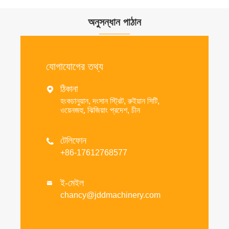
অনুসন্ধান পাঠান
যোগাযোগের তথ্য
ঠিকানা

হংকচানুয়ান, দংসান স্ট্রিট, রুইয়ান সিটি,
ওয়েনজহু, ঝিজিয়াং প্রদেশ, চীন
টেলিফোন

+86-17612768577
ই-মেইল

chancy@jddmachinery.com