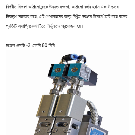
বিপরীত বিতরণ আঠালো বন্দুক উন্নত দক্ষতা, আঠালো বর্জ্য হ্রাস এবং উচ্চতর
নিয়ন্ত্রণ সরবরাহ করে, এটি পেশাদারদের জন্য নিখুঁত সরঞ্জাম হিসাবে তৈরি করে যাদের
প্রতিটি অ্যাপ্লিকেশনটিতে নির্ভুলতার প্রয়োজন হয়।
মডেল এক্সডি -2 এফসি 80 মিমি