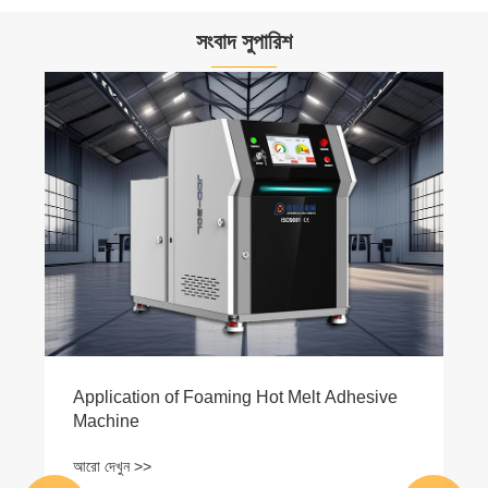
সংবাদ সুপারিশ
একটি গরম গলিত আঠালো মেশিন কি ফাংশন আছে?
আরো দেখুন >>