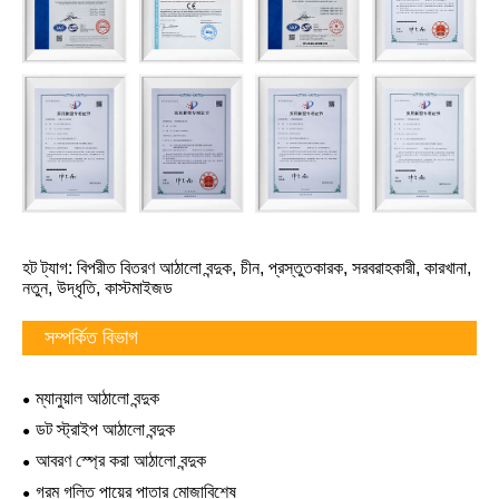
হট ট্যাগ: বিপরীত বিতরণ আঠালো বন্দুক, চীন, প্রস্তুতকারক, সরবরাহকারী, কারখানা,
নতুন, উদ্ধৃতি, কাস্টমাইজড
সম্পর্কিত বিভাগ
ম্যানুয়াল আঠালো বন্দুক
ডট স্ট্রাইপ আঠালো বন্দুক
আবরণ স্প্রে করা আঠালো বন্দুক
গরম গলিত পায়ের পাতার মোজাবিশেষ