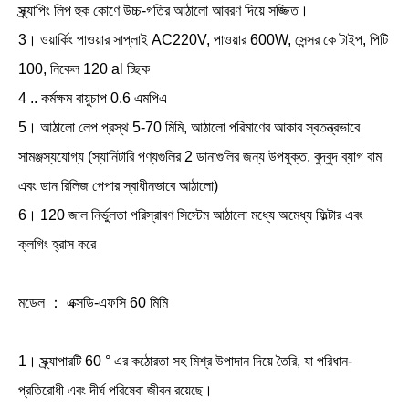
স্ক্র্যাপিং লিপ হুক কোণে উচ্চ-গতির আঠালো আবরণ দিয়ে সজ্জিত।
3। ওয়ার্কিং পাওয়ার সাপ্লাই AC220V, পাওয়ার 600W, সেন্সর কে টাইপ, পিটি
100, নিকেল 120 ​​al চ্ছিক
4 .. কর্মক্ষম বায়ুচাপ 0.6 এমপিএ
5। আঠালো লেপ প্রস্থ 5-70 মিমি, আঠালো পরিমাণের আকার স্বতন্ত্রভাবে
সামঞ্জস্যযোগ্য (স্যানিটারি পণ্যগুলির 2 ডানাগুলির জন্য উপযুক্ত, বুদ্বুদ ব্যাগ বাম
এবং ডান রিলিজ পেপার স্বাধীনভাবে আঠালো)
6। 120 জাল নির্ভুলতা পরিস্রাবণ সিস্টেম আঠালো মধ্যে অমেধ্য ফিল্টার এবং
ক্লগিং হ্রাস করে
মডেল ： এক্সডি-এফসি 60 মিমি
1। স্ক্র্যাপারটি 60 ° এর কঠোরতা সহ মিশ্র উপাদান দিয়ে তৈরি, যা পরিধান-
প্রতিরোধী এবং দীর্ঘ পরিষেবা জীবন রয়েছে।